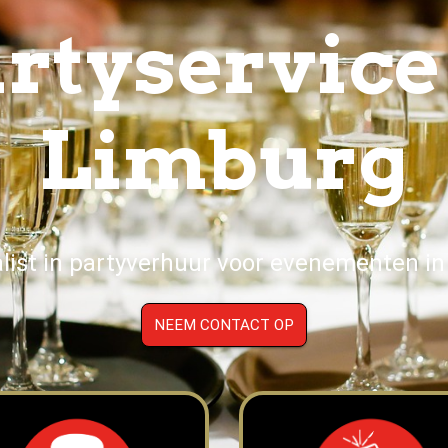
rtyservice
Limburg
alist in partyverhuur voor evenementen in
NEEM CONTACT OP