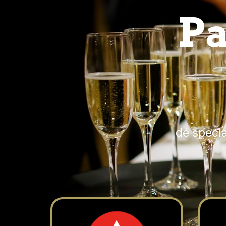
Pa
dé speci