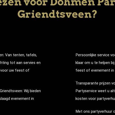
zen voor Dohmen Part
Griendtsveen?
en
: Van tenten, tafels,
Persoonlijke service vo
chting tot aan servies en
klaar om u te helpen bi
t voor uw feest of
feest of evenement in
Transparante prijzen v
Griendtsveen
: Wij bieden
Partyservice weet u alt
slaagd evenement in
kosten voor partyverhu
Met ons partyverhuur c