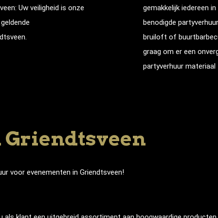
sveen
: Uw veiligheid is onze
gemakkelijk iedereen in
e geldende
benodigde partyverhuur
ndtsveen
.
bruiloft of buurtbarbe
graag om er een onverg
partyverhuur materiaal 
n Griendtsveen
huur voor evenementen in Griendtsveen!
als klant een uitgebreid assortiment aan hoogwaardige producten en