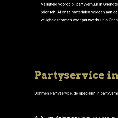
Veiligheid voorop bij partyverhuur in
Griendt
prioriteit. Al onze materialen voldoen aan d
veiligheidsnormen voor partyverhuur in
Grie
Partyservice i
Dohmen Partyservice, dé specialist in partyver
Bij Dohmen Partyservice streven we ernaar om u 