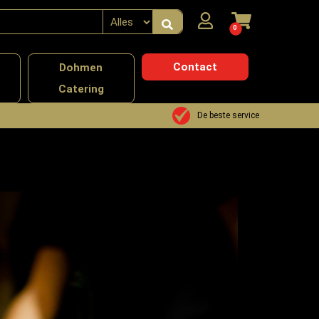
0
Contact
n
Dohmen
Catering
De beste service