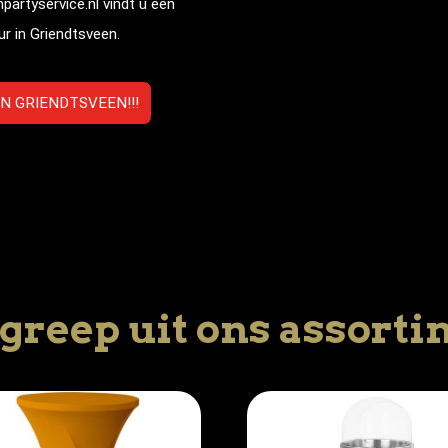
partyservice.nl vindt u een
ur in
Griendtsveen
.
N GRIENDTSVEEN!!!
greep uit ons assort