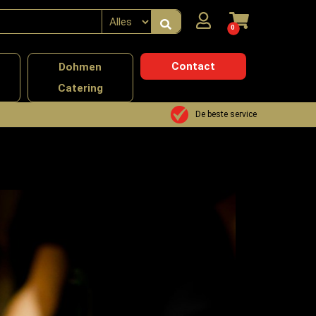
0
Contact
n
Dohmen
Catering
De beste service