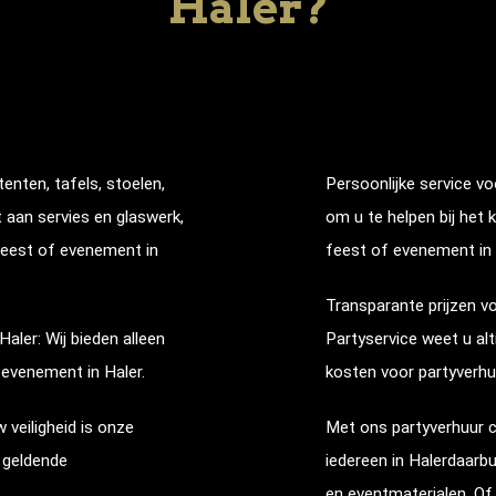
Haler?
tenten, tafels, stoelen,
Persoonlijke service vo
t aan servies en glaswerk,
om u te helpen bij het
feest of evenement in
feest of evenement in
Transparante prijzen v
Haler
: Wij bieden alleen
Partyservice weet u alt
 evenement in
Haler
.
kosten voor partyverhu
w veiligheid is onze
Met ons partyverhuur c
e geldende
iedereen in
Haler
daarbu
.
en eventmaterialen. Of 