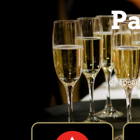
Pa
dé speci