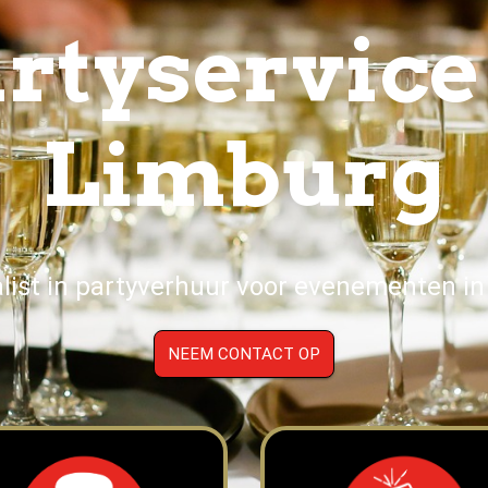
rtyservice
Limburg
alist in partyverhuur voor evenementen in
NEEM CONTACT OP