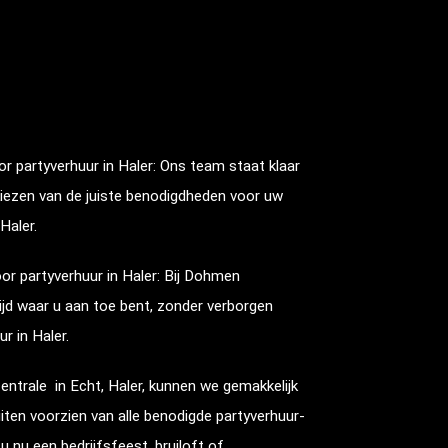
or partyverhuur in
Haler
: Ons team staat klaar
 kiezen van de juiste benodigdheden voor uw
Haler
.
oor partyverhuur in
Haler
: Bij Dohmen
ijd waar u aan toe bent, zonder verborgen
ur in
Haler
.
entrale in Echt,
Haler
, kunnen we gemakkelijk
iten voorzien van alle benodigde partyverhuur-
u nu een bedrijfsfeest, bruiloft of