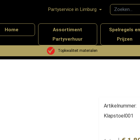
Partyservice in Limburg
Home
Assortiment
Spelregels e
Partyverhuur
Prijzen
behoren
Stoelen & Barkrukken
Stoelen
Klapstoel
Topkwaliteit materialen
Artikelnummer:
Klapstoel001