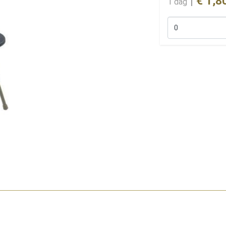
|
€ 1,8
1 dag