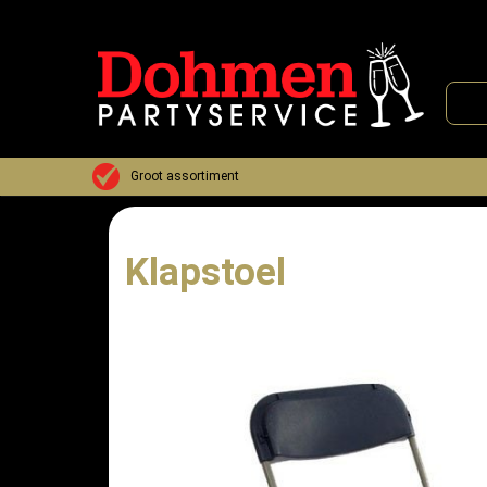
Assortiment Partyverhuur
Meubilair & Toe
Groot assortiment
Klapstoel