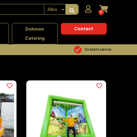
0
Contact
n
Dohmen
Catering
De beste service