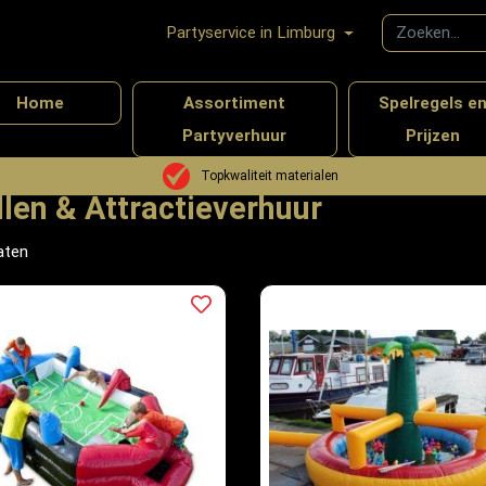
Partyservice in Limburg
Home
Assortiment
Spelregels e
Partyverhuur
Prijzen
tieverhuur
Topkwaliteit materialen
len & Attractieverhuur
aten