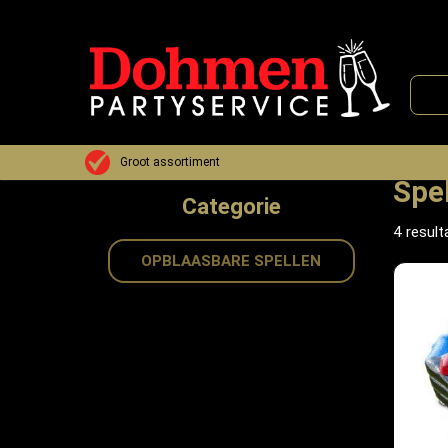
Assortiment Partyverhuur
Spellen & Attrac
Groot assortiment
Spel
Categorie
4
result
OPBLAASBARE SPELLEN