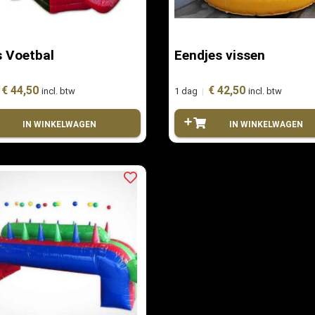
s Voetbal
Eendjes vissen
€ 44,50
€ 42,50
incl. btw
1 dag
|
incl. btw