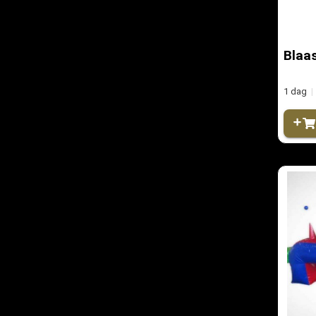
Blaa
1 dag
|