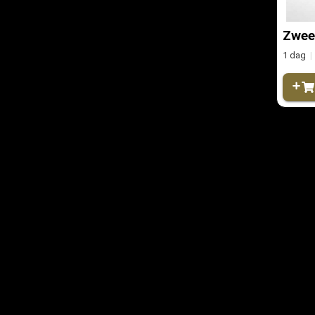
Zwee
1 dag
|