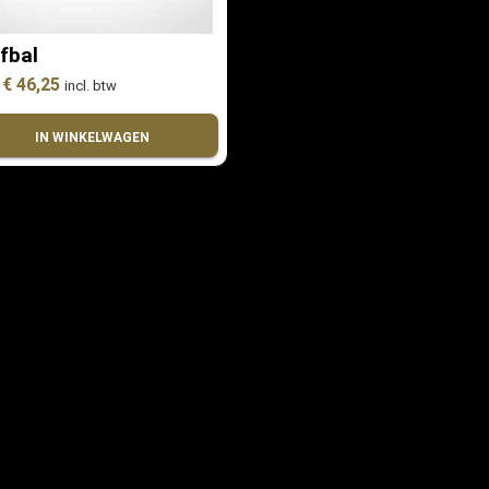
fbal
€ 46,25
incl. btw