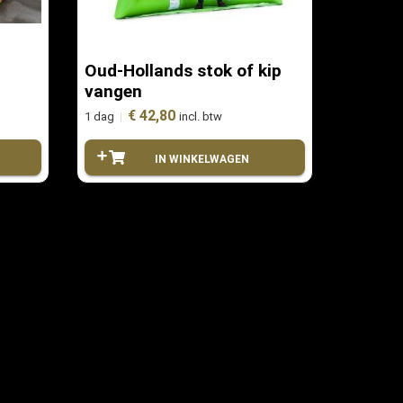
Oud-Hollands stok of kip
vangen
€ 42,80
1 dag
|
incl. btw